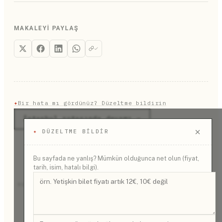
kişiye özel tecrit ve yüksek güvenlik prosedürleriyle
adıyla biliniyordu ve 1923 mübadelesine kadar
yönetilen istisnai bir kurum statüsünde.
burada Rum köyleri vardı. O dönemde adada
yaşayan halk zeytincilik, ipek böcekçiliği ve
MAKALEYI PAYLAŞ
balıkçılıkla uğraşıyordu, hatta adanın soğanları
İstanbul mutfağında oldukça meşhurdu.
✦
Bir hata mı gördünüz? Düzeltme bildirin
İstanbul rotasında devamı →
×
✦
DÜZELTME BILDIR
Bu sayfada ne yanlış? Mümkün olduğunca net olun (fiyat,
tarih, isim, hatalı bilgi).
REKLAM