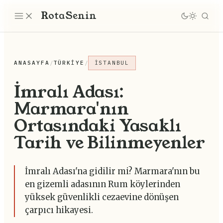
Rota
Senin
ANASAYFA
/
TÜRKIYE
/
İSTANBUL
İmralı Adası:
Marmara'nın
Ortasındaki Yasaklı
Tarih ve Bilinmeyenler
İmralı Adası'na gidilir mi? Marmara'nın bu
en gizemli adasının Rum köylerinden
yüksek güvenlikli cezaevine dönüşen
çarpıcı hikayesi.