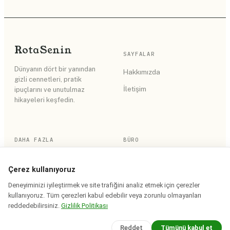
Rota
Senin
SAYFALAR
Dünyanın dört bir yanından
Hakkımızda
gizli cennetleri, pratik
İletişim
ipuçlarını ve unutulmaz
hikayeleri keşfedin.
DAHA FAZLA
BÜRO
RSS Akışı
Gizlilik Politikası
Çerez kullanıyoruz
Site Haritası
Kullanım Koşulları
Deneyiminizi iyileştirmek ve site trafiğini analiz etmek için çerezler
kullanıyoruz. Tüm çerezleri kabul edebilir veya zorunlu olmayanları
reddedebilirsiniz.
Gizlilik Politikası
© 2026 Rota Senin. Tüm hakları saklıdır.
Reddet
Tümünü kabul et
Saha notları iddia bazında tarihlenir · yerinde doğrulanır.