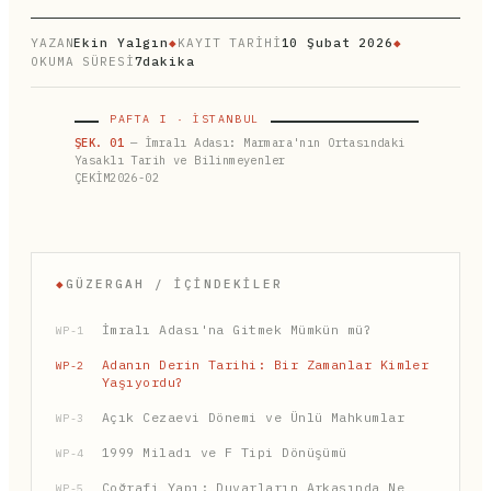
YAZAN
Ekin Yalgın
◆
KAYIT TARİHİ
10 Şubat 2026
◆
OKUMA SÜRESİ
7dakika
PAFTA I · İSTANBUL
ŞEK. 01
— İmralı Adası: Marmara'nın Ortasındaki
Yasaklı Tarih ve Bilinmeyenler
ÇEKİM2026-02
◆
GÜZERGAH / İÇINDEKILER
İmralı Adası'na Gitmek Mümkün mü?
WP-1
Adanın Derin Tarihi: Bir Zamanlar Kimler
WP-2
Yaşıyordu?
Açık Cezaevi Dönemi ve Ünlü Mahkumlar
WP-3
1999 Miladı ve F Tipi Dönüşümü
WP-4
Coğrafi Yapı: Duvarların Arkasında Ne
WP-5