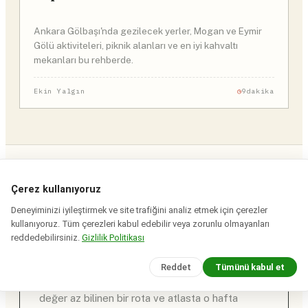
Ankara Gölbaşı'nda gezilecek yerler, Mogan ve Eymir
Gölü aktiviteleri, piknik alanları ve en iyi kahvaltı
mekanları bu rehberde.
Ekin Yalgın
9dakika
Çerez kullanıyoruz
Deneyiminizi iyileştirmek ve site trafiğini analiz etmek için çerezler
◆
HAFTALIK SAHA BÜLTENI
kullanıyoruz. Tüm çerezleri kabul edebilir veya zorunlu olmayanları
Bir dürüst rehber. Bir rota.
reddedebilirsiniz.
Gizlilik Politikası
Her hafta.
Reddet
Tümünü kabul et
Haftanın en yeni saha rehberi eksiksiz, uçmaya
değer az bilinen bir rota ve atlasta o hafta