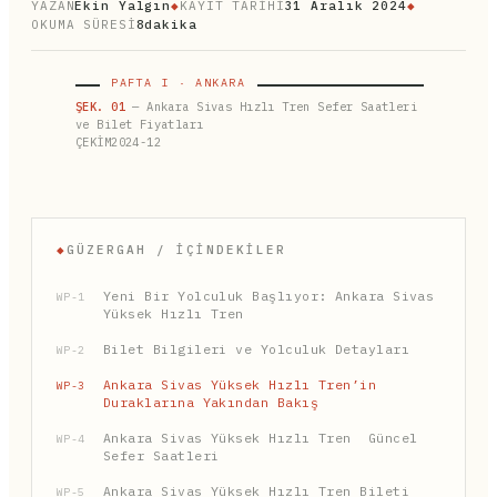
YAZAN
Ekin Yalgın
◆
KAYIT TARİHİ
31 Aralık 2024
◆
OKUMA SÜRESİ
8dakika
PAFTA I · ANKARA
ŞEK. 01
— Ankara Sivas Hızlı Tren Sefer Saatleri
ve Bilet Fiyatları
ÇEKİM2024-12
◆
GÜZERGAH / İÇINDEKILER
Yeni Bir Yolculuk Başlıyor: Ankara Sivas
WP-1
Yüksek Hızlı Tren
Bilet Bilgileri ve Yolculuk Detayları
WP-2
Ankara Sivas Yüksek Hızlı Tren’in
WP-3
Duraklarına Yakından Bakış
Ankara Sivas Yüksek Hızlı Tren Güncel
WP-4
Sefer Saatleri
Ankara Sivas Yüksek Hızlı Tren Bileti
WP-5