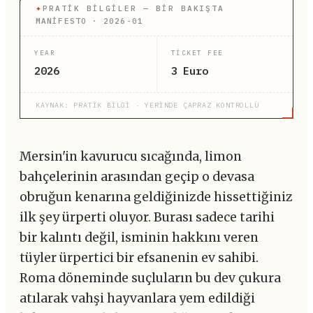
✦
PRATIK BILGILER — BIR BAKIŞTA
MANİFESTO · 2026-01
YEAR
TICKET FEE
2026
3 Euro
KAYNAK: PRATİK BİLGİ · YERİNDE ÇAPRAZ KONTROLLÜ
Mersin'in kavurucu sıcağında, limon
bahçelerinin arasından geçip o devasa
obruğun kenarına geldiğinizde hissettiğiniz
ilk şey ürperti oluyor. Burası sadece tarihi
bir kalıntı değil, isminin hakkını veren
tüyler ürpertici bir efsanenin ev sahibi.
Roma döneminde suçluların bu dev çukura
atılarak vahşi hayvanlara yem edildiği