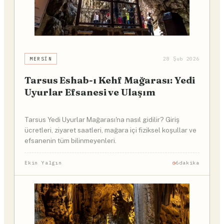
MERSIN
28 Şub 2026
Tarsus Eshab-ı Kehf Mağarası: Yedi
Uyurlar Efsanesi ve Ulaşım
Tarsus Yedi Uyurlar Mağarası'na nasıl gidilir? Giriş
ücretleri, ziyaret saatleri, mağara içi fiziksel koşullar ve
efsanenin tüm bilinmeyenleri.
Ekin Yalgın
6dakika