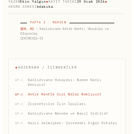
YAZAN
Ekin Yalgın
◆
KAYIT TARİHİ
29 Ocak 2026
◆
OKUMA SÜRESİ
6dakika
PAFTA I · MERSIN
ŞEK. 01
— Kanlıdivane Antik Kenti: Obruklar ve
Efsaneler
ÇEKİM2026-01
◆
GÜZERGAH / İÇINDEKILER
Kanlıdivane Hikayesi: Neden Kanlı
WP-1
Deniyor?
Antik Kentte Sizi Neler Bekliyor?
WP-2
Ziyaretçiler İçin İpuçları
WP-3
Kanlıdivane Nerede ve Nasıl Gidilir?
WP-4
Hazır Gelmişken: Çevredeki Diğer Rotalar
WP-5