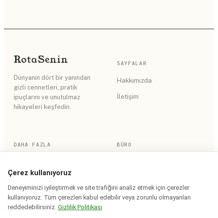
Rota
Senin
SAYFALAR
Dünyanın dört bir yanından
Hakkımızda
gizli cennetleri, pratik
İletişim
ipuçlarını ve unutulmaz
hikayeleri keşfedin.
DAHA FAZLA
BÜRO
RSS Akışı
Gizlilik Politikası
Çerez kullanıyoruz
Site Haritası
Kullanım Koşulları
Deneyiminizi iyileştirmek ve site trafiğini analiz etmek için çerezler
kullanıyoruz. Tüm çerezleri kabul edebilir veya zorunlu olmayanları
reddedebilirsiniz.
Gizlilik Politikası