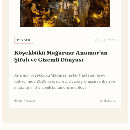
MERSIN
21 Şub 2026
Köşekbükü Mağarası: Anamur'un
Şifalı ve Gizemli Dünyası
Anamur Köşekbükü Mağarası astım hastalarına iyi
geliyor mu? 2026 giriş ücreti, Ovabaşı ulaşım rehberi ve
mağaranın 3 gizemli bölümünü inceleyin.
Ekin Yalgın
4dakika