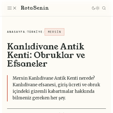
Rota
Senin
ANASAYFA
/
TÜRKIYE
/
MERSIN
Kanlıdivane Antik
Kenti: Obruklar ve
Efsaneler
Mersin Kanlıdivane Antik Kenti nerede?
Kanlıdivane efsanesi, giriş ücreti ve obruk
içindeki gizemli kabartmalar hakkında
bilmeniz gereken her şey.