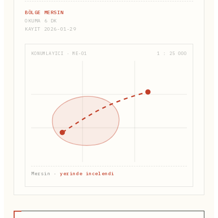
BÖLGE MERSIN
OKUMA 6 DK
KAYIT 2026-01-29
KONUMLAYICI · ME-01
1 : 25 000
Mersin ·
yerinde incelendi